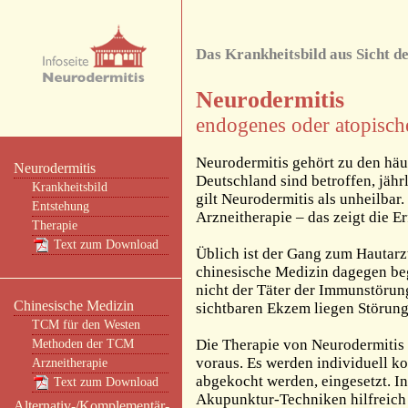
Das Krankheitsbild aus Sicht 
Neurodermitis
endogenes oder atopisc
Neurodermitis gehört zu den häu
Neurodermitis
Deutschland sind betroffen, jähr
Krankheitsbild
gilt Neurodermitis als unheilbar
Entstehung
Arzneitherapie – das zeigt die E
Therapie
Text zum Download
Üblich ist der Gang zum Hautarzt
chinesische Medizin dagegen beg
nicht der Täter der Immunstörun
Chinesische Medizin
sichtbaren Ekzem liegen Störung
TCM für den Westen
Die Therapie von Neurodermitis 
Methoden der TCM
voraus. Es werden individuell 
Arzneitherapie
abgekocht werden, eingesetzt. 
Text zum Download
Akupunktur-Techniken hilfreich 
Alternativ-/Komplementär-