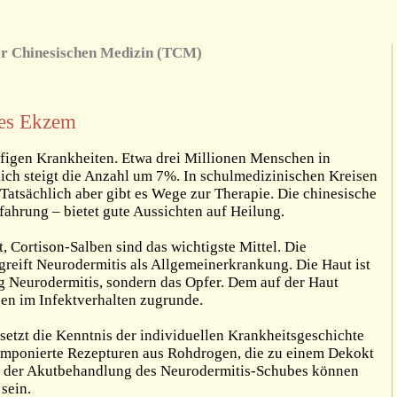
der Chinesischen Medizin (TCM)
hes Ekzem
figen Krankheiten. Etwa drei Millionen Menschen in
lich steigt die Anzahl um 7%. In schulmedizinischen Kreisen
. Tatsächlich aber gibt es Wege zur Therapie. Die chinesische
rfahrung – bietet gute Aussichten auf Heilung.
, Cortison-Salben sind das wichtigste Mittel. Die
reift Neurodermitis als Allgemeinerkrankung. Die Haut ist
g Neurodermitis, sondern das Opfer. Dem auf der Haut
en im Infektverhalten zugrunde.
setzt die Kenntnis der individuellen Krankheitsgeschichte
komponierte Rezepturen aus Rohdrogen, die zu einem Dekokt
In der Akutbehandlung des Neurodermitis-Schubes können
sein.